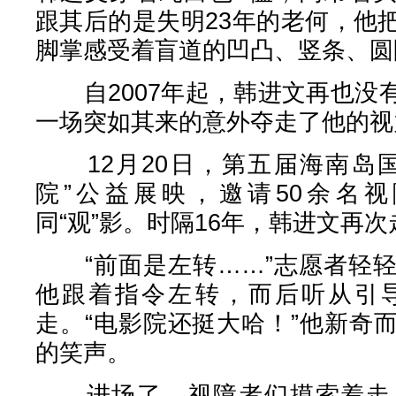
跟其后的是失明23年的老何，他
脚掌感受着盲道的凹凸、竖条、圆
自2007年起，韩进文再也没
一场突如其来的意外夺走了他的视
12月20日，第五届海南岛国
院”公益展映，邀请50余名
同“观”影。时隔16年，韩进文再
“前面是左转……”志愿者轻轻
他跟着指令左转，而后听从引
走。“电影院还挺大哈！”他新奇
的笑声。
进场了，视障者们摸索着走上