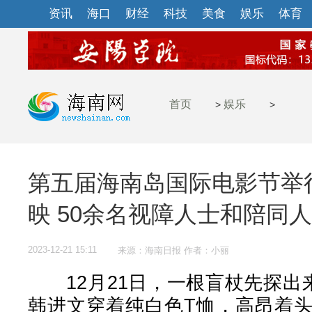
资讯
海口
财经
科技
美食
娱乐
体育
首页
娱乐
>
>
第五届海南岛国际电影节举行
映 50余名视障人士和陪同人
2023-12-21 15:11
来源：海南日报 作者：小丽
12月21日，一根盲杖先探出来
韩进文穿着纯白色T恤，高昂着