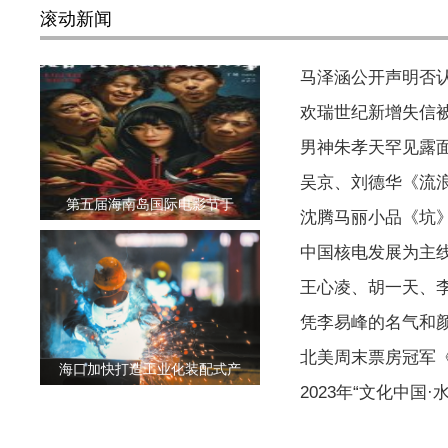
滚动新闻
马泽涵公开声明否
欢瑞世纪新增失信被执
男神朱孝天罕见露
吴京、刘德华《流浪
第五届海南岛国际电影节于
沈腾马丽小品《坑
中国核电发展为主
王心凌、胡一天、
凭李易峰的名气和
北美周末票房冠军
海口加快打造工业化装配式产
2023年“文化中国