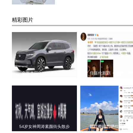
精彩图片
全新本田Pilot发布，搭载
任嘉伦新剧《请君》今
54岁女神周涛素颜街头散步
网红蔡瑞雪晒性感辣照