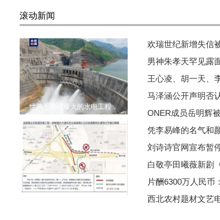
滚动新闻
欢瑞世纪新增失信被执
男神朱孝天罕见露
王心凌、胡一天、
马泽涵公开声明否
世界上规模最大的水电工程，
ONER成员岳明辉
凭李易峰的名气和
刘诗诗官网宣布暂
白敬亭田曦薇新剧
片酬6300万人民币：
海口市龙昆南立交匝道工程将
西北农村题材文艺