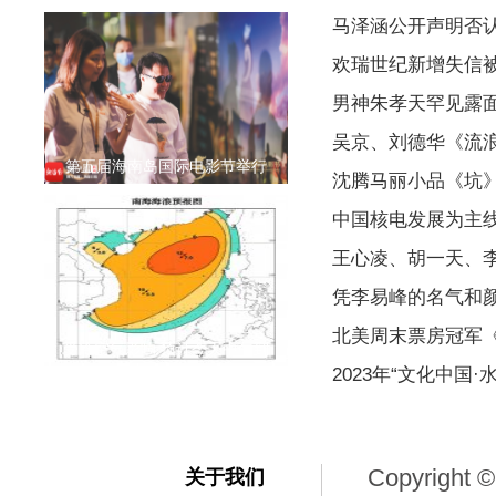
马泽涵公开声明否
欢瑞世纪新增失信被执
男神朱孝天罕见露
吴京、刘德华《流浪
第五届海南岛国际电影节举行
沈腾马丽小品《坑
中国核电发展为主
王心凌、胡一天、
凭李易峰的名气和
北美周末票房冠军
受冷空气影响 预计今天中午到
2023年“文化中国
Copyright ©
关于我们