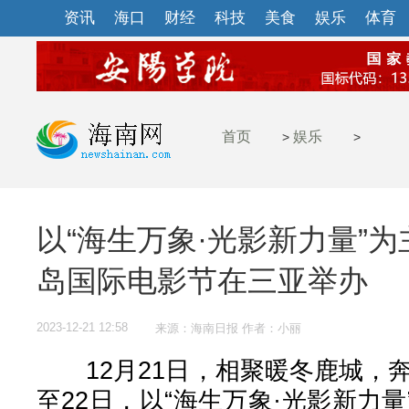
资讯
海口
财经
科技
美食
娱乐
体育
首页
娱乐
>
>
以“海生万象·光影新力量”
岛国际电影节在三亚举办
2023-12-21 12:58
来源：海南日报 作者：小丽
12月21日，相聚暖冬鹿城，奔
至22日，以“海生万象·光影新力