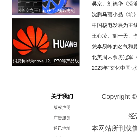
吴京、刘德华《流浪
《长空之王》斩获了6项影史纪
沈腾马丽小品《坑
中国核电发展为主
王心凌、胡一天、
凭李易峰的名气和
北美周末票房冠军
消息称华为nova 12、P70等产品线
2023年“文化中国
Copyright ©
关于我们
版权声明
经
广告服务
本网站所刊载
通讯地址