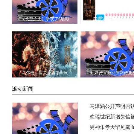
《长空之王》斩获了6项影
美剧“权游”前传《龙之
乌尔善回应关注清零：只
甄嬛传官微回应网传要
滚动新闻
马泽涵公开声明否
欢瑞世纪新增失信被执
男神朱孝天罕见露