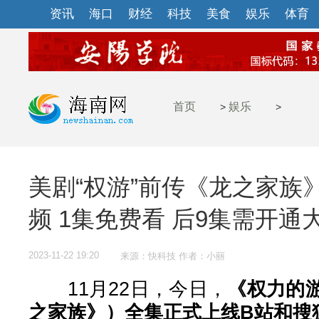
资讯
海口
财经
科技
美食
娱乐
体育
首页
娱乐
>
>
美剧“权游”前传《龙之家族
频 1集免费看 后9集需开通
2023-11-22 19:20
来源：快科技 作者：小丽
11月22日，今日，
《权力的
之家族》）全集正式上线B站和搜