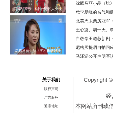
沈腾马丽小品《坑
两岸一家亲，5名台湾艺人央视
凭李易峰的名气和
北美周末票房冠军
王心凌、胡一天、
白敬亭田曦薇新剧
尼格买提晒自拍回
沈腾马丽小品《坑》斩获好评
马泽涵公开声明否
Copyright ©
关于我们
版权声明
经
广告服务
本网站所刊载
通讯地址