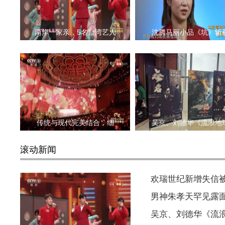
两岸一家亲，5名台湾艺人
沈腾马丽小品《坑》斩
传统与现代完美结合，细
吴京、刘德华《流浪地
滚动新闻
欢瑞世纪新增失信被执
男神朱孝天罕见露
吴京、刘德华《流浪