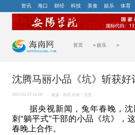
资讯
海口
财经
科技
美食
娱乐
体育
首页
娱乐
>
>
沈腾马丽小品《坑》斩获好
2023-01-23 14:29
来源：和讯 作者：贝贝
据央视新闻，兔年春晚，沈腾
刺“躺平式”干部的小品《坑》，
春晚上合作。