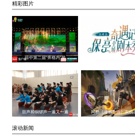
精彩图片
琼中第二届“奔格内”星
保亭将举办“三月三奇
鼓声和铜锣声一遍又一遍
网易《漫威争锋》实机
滚动新闻