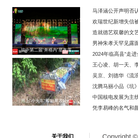
马泽涵公开声明否
欢瑞世纪新增失信被执
造就德艺双馨的文
男神朱孝天罕见露
琼中第二届“奔格内”星夜露
2024年临高县“走
王心凌、胡一天、
吴京、刘德华《流浪
沈腾马丽小品《坑
中国核电发展为主
用上“小火车”帮助果农轻松
凭李易峰的名气和
Copyright ©
关于我们