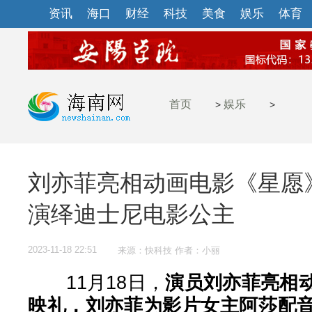
资讯
海口
财经
科技
美食
娱乐
体育
首页
娱乐
>
>
刘亦菲亮相动画电影《星愿
演绎迪士尼电影公主
2023-11-18 22:51
来源：快科技 作者：小丽
11月18日，
演员刘亦菲亮相
映礼，刘亦菲为影片女主阿莎配