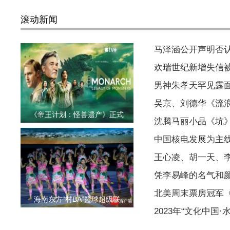
滚动新闻
马泽涵公开声明否
欢瑞世纪新增失信被执
男神朱孝天罕见露
吴京、刘德华《流浪
《帝王计划：怪兽遗产》正式
沈腾马丽小品《坑
中国核电发展为主
王心凌、胡一天、
凭李易峰的名气和
北美周末票房冠军
海南东方“村BA”篮球超级联
2023年“文化中国