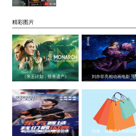
精彩图片
《帝王计划：怪兽遗产》
刘亦菲亮相动画电影《
海南东方“村BA”篮球超级
刘涛、景甜等火热的明