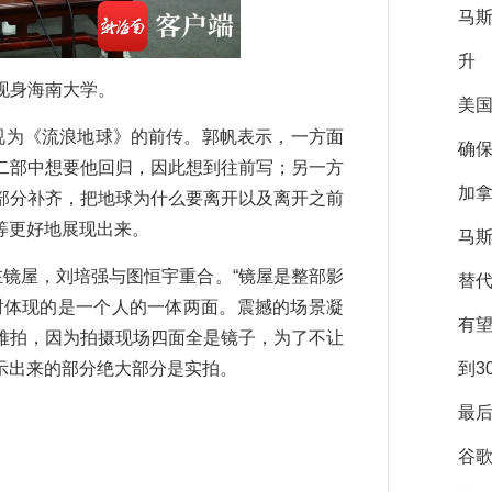
马
升
现身海南大学。
美
为《流浪地球》的前传。郭帆表示，一方面
确保
二部中想要他回归，因此想到往前写；另一方
加拿
部分补齐，把地球为什么要离开以及离开之前
等更好地展现出来。
马斯
镜屋，刘培强与图恒宇重合。“镜屋是整部影
替
射体现的是一个人的一体两面。震撼的场景凝
有
难拍，因为拍摄现场四面全是镜子，为了不让
到3
示出来的部分绝大部分是实拍。
最后
谷