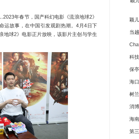
颖
023年春节，国产科幻电影《流浪地球2》
颖儿
命运故事，在中国引发观剧热潮。4月4日下
当越
浪地球2》电影正片放映，该影片主创与学生
Ch
科技
保亭
海口
树兰
消
海南
第三