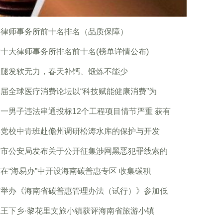
京律师事务所前十名排名（品质保障）
十大律师事务所排名前十名(榜单详情公布)
后腿发软无力，春天补钙、锻炼不能少
届全球医疗消费论坛以“科技赋能健康消费”为
一男子违法串通投标12个工程项目情节严重 获有
委党校中青班赴儋州调研松涛水库的保护与开发
方市公安局发布关于公开征集涉网黑恶犯罪线索的
在“海易办”中开设海南碳普惠专区 收集碳积
南举办《海南省碳普惠管理办法（试行）》参加低
王下乡·黎花里文旅小镇获评海南省旅游小镇