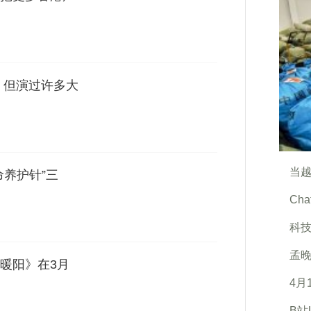
 但演过许多大
当越
命养护针”三
Ch
科技
孟晚
暖阳》在3月
4月
B站