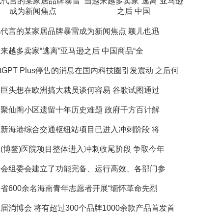
儿代言的某家居品牌暴雷
当越来越多卖家“逃离”亚马逊
成为新闻焦点
之后 中国
代言的某家居品牌暴雷成为新闻焦点 颖儿也迅
来越多卖家“逃离”亚马逊之后 中国商品“全
atGPT Plus停售的消息在国内科技圈引发震动 之后何
巨头想在欧洲搞大裁员谈何容易 谷歌试图通过
聚仙阁小区遗留十年历史难题 政府千方百计解
新海港综合交通枢纽站项目已进入冲刺阶段 将
(博鳌)医院项目整体进入冲刺收尾阶段 争取今年
博会组委会建立了功能完备、运行高效、各部门参
省600余名海南青年志愿者开展“缅怀革命先烈
届消博会 将有超过300个品牌1000余款产品首发首