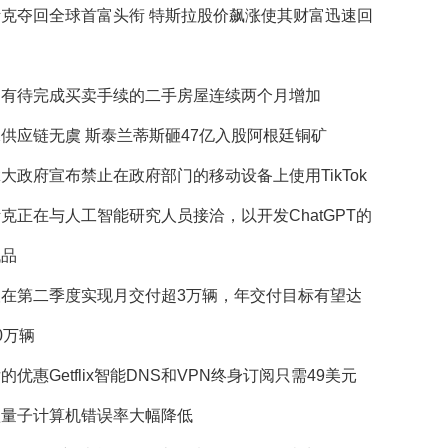
斯克夺回全球首富头衔 特斯拉股价飙涨使其财富迅速回
国有待完成买卖手续的二手房屋连续两个月增加
供应链无虞 斯泰兰蒂斯砸47亿入股阿根廷铜矿
大政府宣布禁止在政府部门的移动设备上使用TikTok
克正在与人工智能研究人员接洽，以开发ChatGPT的
代品
望在第二季度实现月交付超3万辆，年交付目标有望达
0万辆
的优惠Getflix智能DNS和VPN终身订阅只需49美元
歌量子计算机错误率大幅降低