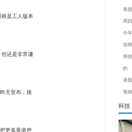
港股
堪称是工人版本
周四
今年
浙
 但还是非常谦
摔跤
的
港股
海南
昨天宣布，接
科技
把更多香港声