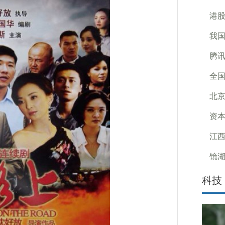
港股
我国
腾讯
全国
北京
资本
江西
镜
科技