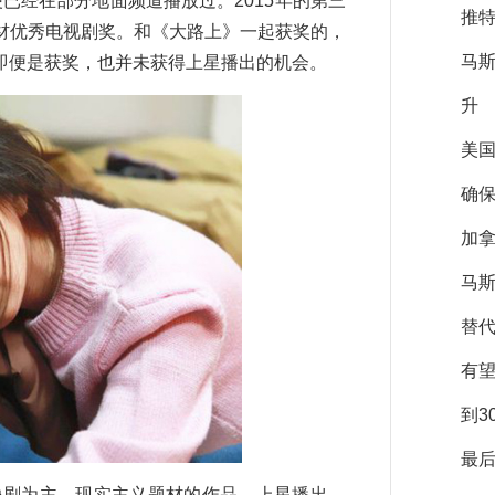
已经在部分地面频道播放过。2015年的第三
推特
材优秀电视剧奖。和《大路上》一起获奖的，
马
即便是获奖，也并未获得上星播出的机会。
升
美
确保
加拿
马斯
替
有
到3
最后
像剧为主，现实主义题材的作品，上星播出，