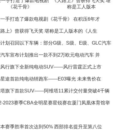
经一手打造了爆款电视剧
《大路上》曾获得飞天奖 堪
《花千骨》
称是工人版本
一手打造了爆款电视剧《花千骨》 在积压6年才
路上》曾获得飞天奖 堪称是工人版本的《人生
计划召回以下车辆：部分G级、S级、E级、GLC汽车
汽车宣布计划推出一款不到2万欧元电动汽车 并
风行旗下全新纯电动SUV——风行雷霆正式上市
星途首款纯电动轿跑车——E03曝光 未来售价在
塔旗下首款SUV——阿维塔11累计交付量突破4千辆
22-2023赛季CBA全明星赛星锐赛在厦门凤凰体育馆举
本赛季胜率首次达到50% 西部排名提升至第八位