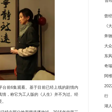
曾
曾经
《大
奔驰
大众
东风
奇瑞
阿维
20
平台前6集观看。基于目前已经上线的剧情内
真情，称它为工人版的《人生》并不为过。经
行
受。
湖人