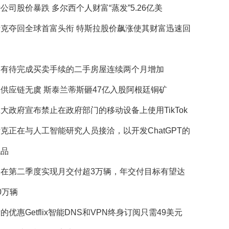
公司股价暴跌 多尔西个人财富“蒸发”5.26亿美
斯克夺回全球首富头衔 特斯拉股价飙涨使其财富迅速回
国有待完成买卖手续的二手房屋连续两个月增加
供应链无虞 斯泰兰蒂斯砸47亿入股阿根廷铜矿
大政府宣布禁止在政府部门的移动设备上使用TikTok
克正在与人工智能研究人员接洽，以开发ChatGPT的
代品
望在第二季度实现月交付超3万辆，年交付目标有望达
0万辆
的优惠Getflix智能DNS和VPN终身订阅只需49美元