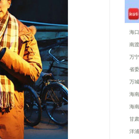
海口
南渡
万宁
省
万城
海南
海
甘肃
洋浦