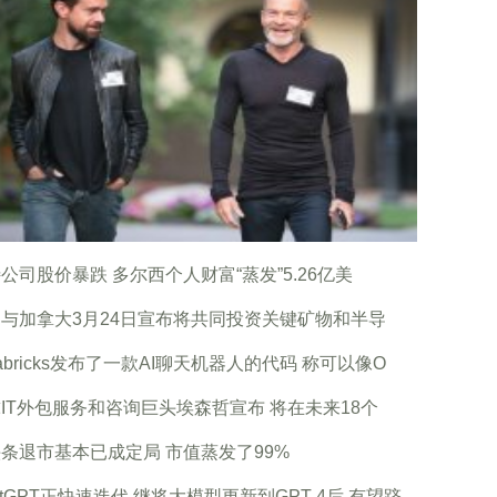
公司股价暴跌 多尔西个人财富“蒸发”5.26亿美
与加拿大3月24日宣布将共同投资关键矿物和半导
tabricks发布了一款AI聊天机器人的代码 称可以像O
IT外包服务和咨询巨头埃森哲宣布 将在未来18个
条退市基本已成定局 市值蒸发了99%
atGPT正快速迭代 继将大模型更新到GPT-4后 有望跻