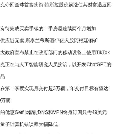
斯克夺回全球首富头衔 特斯拉股价飙涨使其财富迅速回
国有待完成买卖手续的二手房屋连续两个月增加
供应链无虞 斯泰兰蒂斯砸47亿入股阿根廷铜矿
大政府宣布禁止在政府部门的移动设备上使用TikTok
克正在与人工智能研究人员接洽，以开发ChatGPT的
代品
望在第二季度实现月交付超3万辆，年交付目标有望达
0万辆
的优惠Getflix智能DNS和VPN终身订阅只需49美元
歌量子计算机错误率大幅降低