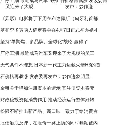
厂停工潮 最近威马汽车
铁矿石价格再飙涨 发改委再
又迎来了大规
发声：炒作迹
的《异形》电影将于下周在布达佩斯（匈牙利首都
基和李多寅两人确定将会在4月7日正式举办婚礼
坚持“单聚焦、多品牌、全球化”战略 赢得了
厂停工潮 最近威马汽车又迎来了大规模的员工
天气条件不理想 日本新一代主力运载火箭H3的首
石价格再飙涨 发改委再发声：炒作迹象明显，
金租关于增加注册资本的请示 其注册资本将变
财政稳投资促消费作用 推动经济运行整体好转
只松鼠不断推出新产品、新口味，致力于给消费者
险股便触底反弹，在股价一路上扬的同时频频被内