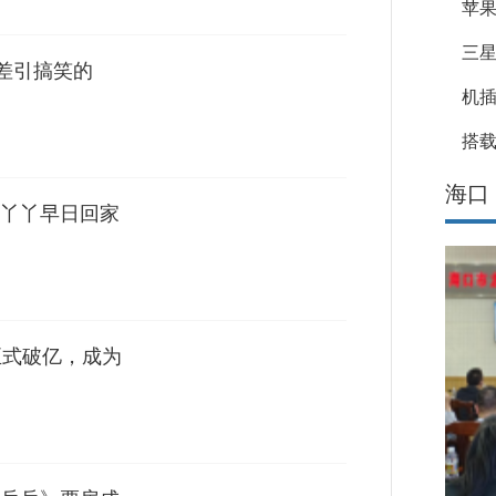
苹果
三星
小差引搞笑的
机
搭载
海口
丫丫早日回家
正式破亿，成为