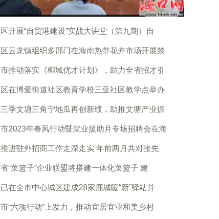
区开展“自贸港建设”实战大讲堂（第九期）自
山区云龙镇组织多部门在海南热带花卉市场开展禁
口市推动落实《椰城优才计划》，助力全省招才引
兰区在博爱街道社区教育学校三亚社区教学点举办
第三季文塘三角宁地瓜再创新绩，助推文塘产业振
市2023年春风行动暨就业援助月专场招聘会在海
推进驻外招商工作走深走实 年前两月共对接先
省“菜篮子”企业联盟将搭建一体化菜篮子 建
已在全市中心城区建成28家鹿城暖“新”驿站并
市“六项行动”上发力，推动宜居宜业和美乡村