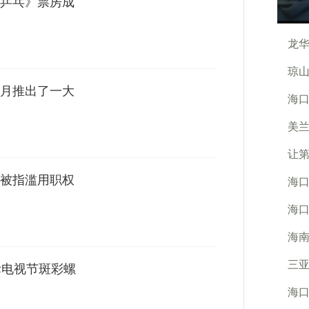
乒乓》票房成
龙华
琼
月推出了一大
海
美
让
被指滥用职权
海口
海口
海南
三亚
际电视节斑彩螺
海口