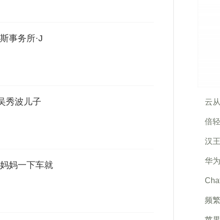
斯事务所·J
”吴秀波儿子
云从
倍轻
汉
华为
妈妈一下车就
Ch
频
苹果