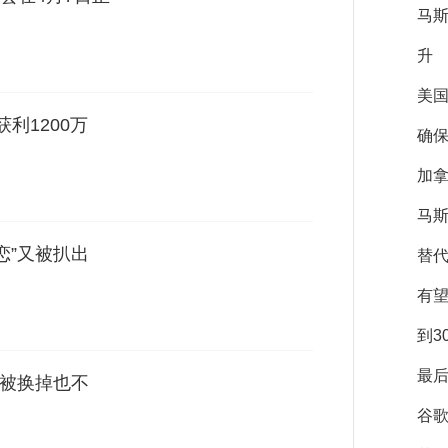
马
升
美
利1200万
确保
加拿
马斯
恋”又被扒出
替
有
到3
最后
 被换掉也不
谷