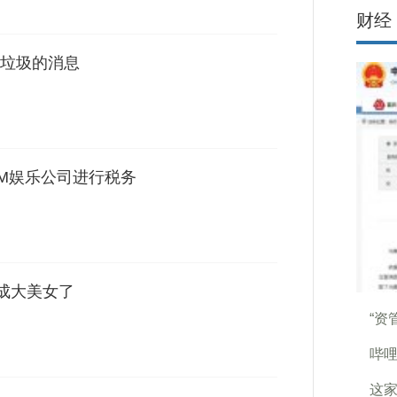
财经
垃圾的消息
YM娱乐公司进行税务
长成大美女了
“资
哔哩
这家