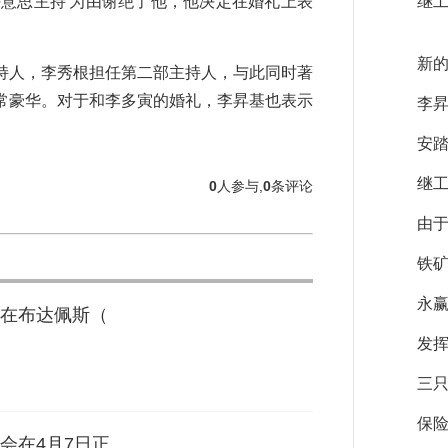
意思主持'为由谢绝了他，他决定在婚礼上表
继工
新
人，李秀根担任第二部主持人，与此同时著
常豪华。对于和李多寅的婚礼，李昇基也表示
李昇
安踏
继工
0
人参与,
0
条评论
由于
铁矿
永赢
在布达佩斯（
发挥
三
保
会在4月7日正