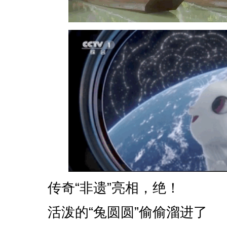
传奇“非遗”亮相，绝！
活泼的“兔圆圆”偷偷溜进了