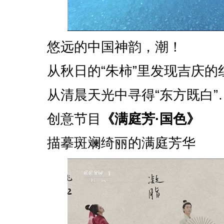
悠远的中国神韵，潮！
从秋日的“朱柿”里发现吉庆的
从清晨天光中寻得“东方既白”
创意节目
《满庭芳·国色》
描摹斑斓绮丽的满庭芳华