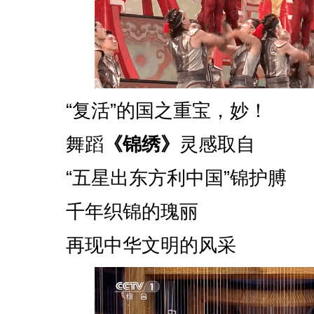
“复活”的国之重宝，妙！
舞蹈
《锦绣》
灵感取自
“五星出东方利中国”锦护膊
千年织锦的瑰丽
再现中华文明的风采