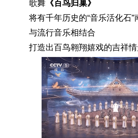
歌舞
《百鸟归巢》
将有千年历史的“音乐活化石”
与流行音乐相结合
打造出百鸟翱翔嬉戏的吉祥情