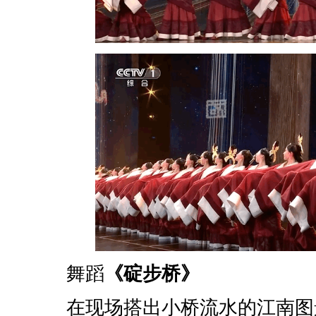
舞蹈
《碇步桥》
在现场搭出小桥流水的江南图