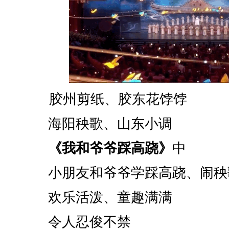
胶州剪纸、胶东花饽饽
海阳秧歌、山东小调
《我和爷爷踩高跷》
中
小朋友和爷爷学踩高跷、闹秧
欢乐活泼、童趣满满
令人忍俊不禁