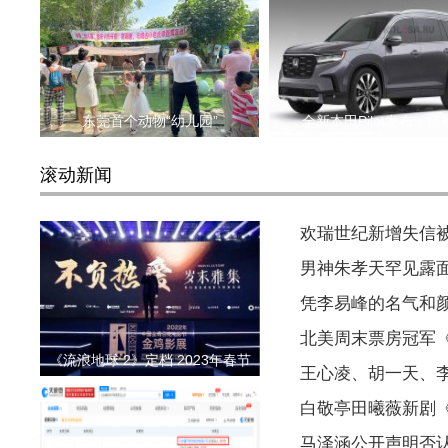
东莞首个动物“幼儿园”
全新本田Pilot发布，搭
滚动新闻
欢瑞世纪新增失信被执
男神朱孝天罕见露
凭李易峰的名气和
北美周末票房冠军
《流浪地球 2》定档 2023年春节
王心凌、胡一天、
白敬亭田曦薇新剧
马泽涵公开声明否